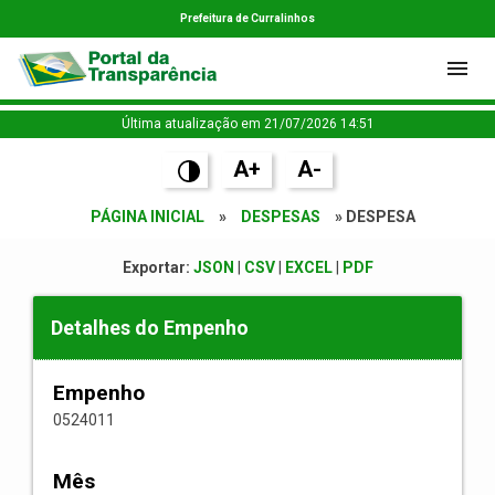
Prefeitura de Curralinhos
Última atualização em 21/07/2026 14:51
A+
A-
PÁGINA INICIAL
»
DESPESAS
» DESPESA
Exportar:
JSON
|
CSV
|
EXCEL
|
PDF
Detalhes do Empenho
Empenho
0524011
Mês