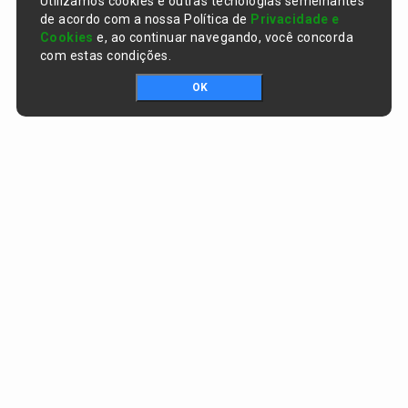
Utilizamos cookies e outras tecnologias semelhantes
de acordo com a nossa Política de
Privacidade e
Cookies
e, ao continuar navegando, você concorda
com estas condições.
OK
Portal da transparência © Copyright. Todos os direitos reservados
Prefeitura de Curralinhos / PI