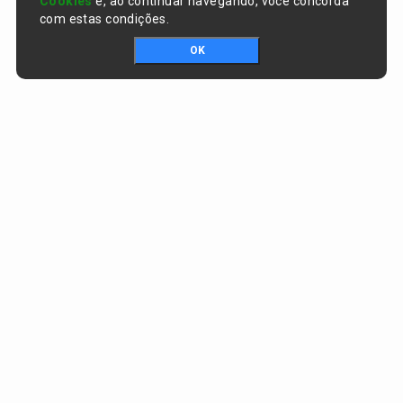
Cookies
e, ao continuar navegando, você concorda
com estas condições.
OK
Portal da transparência © Copyright. Todos os direitos reservados
Prefeitura de Curralinhos / PI
CNPJ:
01.612.579/0001-06
AV. SÃO RAIMUNDO , nº 91, CENTRO
CEP:
64453-000 - Curralinhos/PI