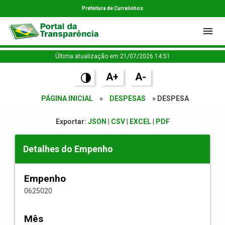
Prefeitura de Curralinhos
Última atualização em 21/07/2026 14:51
A+
A-
PÁGINA INICIAL
»
DESPESAS
» DESPESA
Exportar:
JSON
|
CSV
|
EXCEL
|
PDF
Detalhes do Empenho
Empenho
0625020
Mês