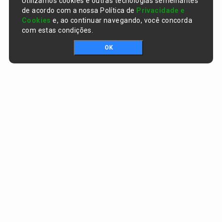
Utilizamos cookies e outras tecnologias semelhantes
de acordo com a nossa Política de
Privacidade e
Cookies
e, ao continuar navegando, você concorda
com estas condições.
OK
Portal da transparência © Copyright. Todos os direitos reservados
Prefeitura de Curralinhos / PI