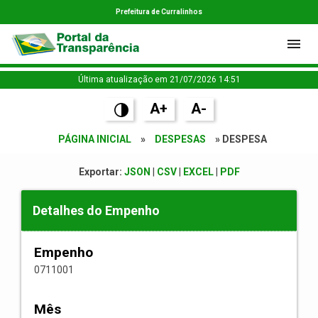
Prefeitura de Curralinhos
Última atualização em 21/07/2026 14:51
A+
A-
PÁGINA INICIAL
»
DESPESAS
» DESPESA
Exportar:
JSON
|
CSV
|
EXCEL
|
PDF
Detalhes do Empenho
Empenho
0711001
Mês