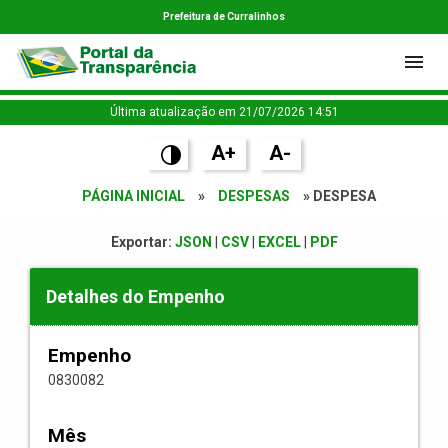
Prefeitura de Curralinhos
Última atualização em 21/07/2026 14:51
A+
A-
PÁGINA INICIAL
»
DESPESAS
» DESPESA
Exportar:
JSON
|
CSV
|
EXCEL
|
PDF
Detalhes do Empenho
Empenho
0830082
Mês