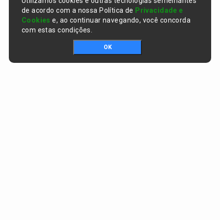
Utilizamos cookies e outras tecnologias semelhantes
de acordo com a nossa Política de
Privacidade e
Cookies
e, ao continuar navegando, você concorda
com estas condições.
OK
Portal da transparência © Copyright. Todos os direitos reservados
Prefeitura de Curralinhos / PI