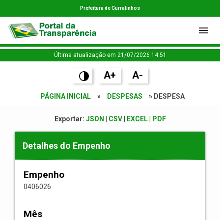
Prefeitura de Curralinhos
Última atualização em 21/07/2026 14:51
A+
A-
PÁGINA INICIAL
»
DESPESAS
» DESPESA
Exportar:
JSON
|
CSV
|
EXCEL
|
PDF
Detalhes do Empenho
Empenho
0406026
Mês