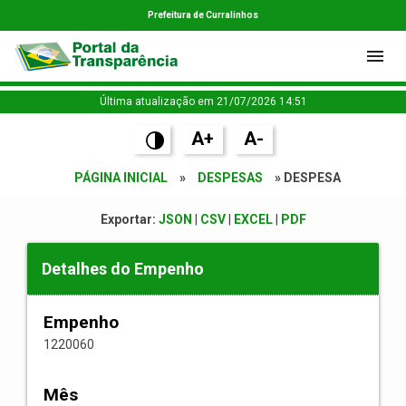
Prefeitura de Curralinhos
Última atualização em 21/07/2026 14:51
A+
A-
PÁGINA INICIAL
»
DESPESAS
» DESPESA
Exportar:
JSON
|
CSV
|
EXCEL
|
PDF
Detalhes do Empenho
Empenho
1220060
Mês