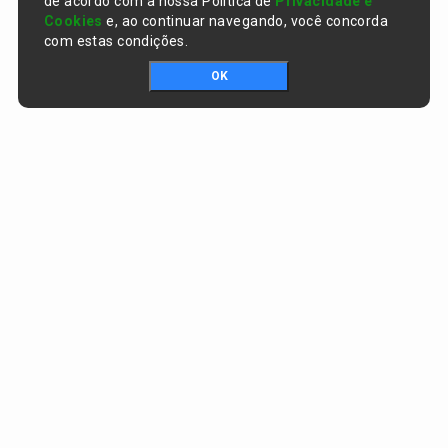
de acordo com a nossa Política de
Privacidade e
Cookies
e, ao continuar navegando, você concorda
com estas condições.
OK
Portal da transparência © Copyright. Todos os direitos reservados
Prefeitura de Curralinhos / PI
CNPJ:
01.612.579/0001-06