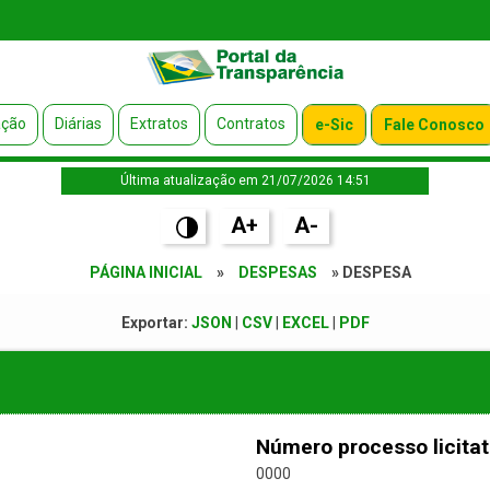
ação
Diárias
Extratos
Contratos
e-Sic
Fale Conosco
Última atualização em 21/07/2026 14:51
A+
A-
PÁGINA INICIAL
»
DESPESAS
» DESPESA
Exportar:
JSON
|
CSV
|
EXCEL
|
PDF
Número processo licitat
0000