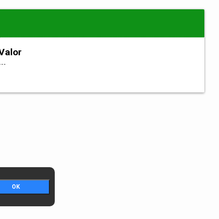
Valor
---
OK