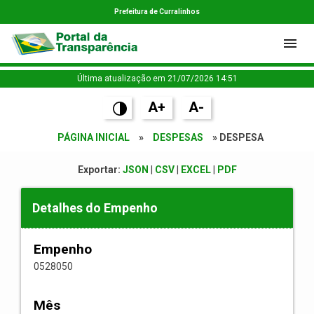
Prefeitura de Curralinhos
Última atualização em 21/07/2026 14:51
A+
A-
PÁGINA INICIAL
»
DESPESAS
» DESPESA
Exportar:
JSON
|
CSV
|
EXCEL
|
PDF
Detalhes do Empenho
Empenho
0528050
Mês