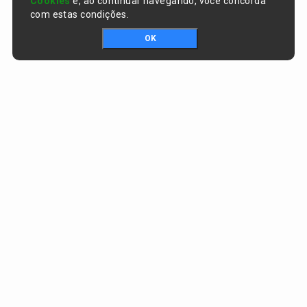
Cookies
e, ao continuar navegando, você concorda
com estas condições.
OK
Portal da transparência © Copyright. Todos os direitos reservados
Prefeitura de Curralinhos / PI
CNPJ:
01.612.579/0001-06
AV. SÃO RAIMUNDO , nº 91, CENTRO
CEP:
64453-000 - Curralinhos/PI