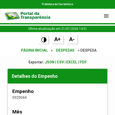
Prefeitura de Curralinhos
Última atualização em 21/07/2026 14:51
A+
A-
PÁGINA INICIAL
»
DESPESAS
» DESPESA
Exportar:
JSON
|
CSV
|
EXCEL
|
PDF
Detalhes do Empenho
Empenho
0929044
Mês