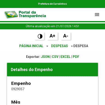
Prefeitura de Curralinhos
Última atualização em 21/07/2026 14:51
A+
A-
PÁGINA INICIAL
»
DESPESAS
» DESPESA
Exportar:
JSON
|
CSV
|
EXCEL
|
PDF
Detalhes do Empenho
Empenho
0929057
Mês