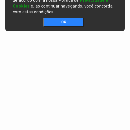
de acordo com a nossa Política de
Privacidade e
Cookies
e, ao continuar navegando, você concorda
com estas condições.
OK
Portal da transparência © Copyright. Todos os direitos reservados
Prefeitura de Curralinhos / PI
CNPJ:
01.612.579/0001-06