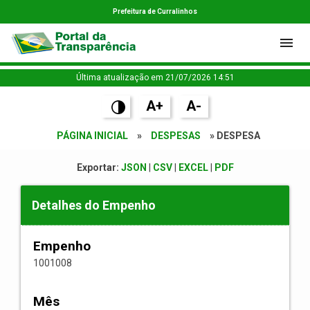
Prefeitura de Curralinhos
Última atualização em 21/07/2026 14:51
A+
A-
PÁGINA INICIAL
»
DESPESAS
» DESPESA
Exportar:
JSON
|
CSV
|
EXCEL
|
PDF
Detalhes do Empenho
Empenho
1001008
Mês