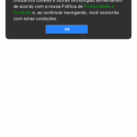
Utilizamos cookies e outras tecnologias semelhantes
de acordo com a nossa Política de
Privacidade e
Cookies
e, ao continuar navegando, você concorda
com estas condições.
OK
Portal da transparência © Copyright. Todos os direitos reservados
Prefeitura de Curralinhos / PI