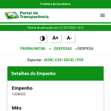
Prefeitura de Curralinhos
Última atualização em 21/07/2026 14:51
A+
A-
PÁGINA INICIAL
»
DESPESAS
» DESPESA
Exportar:
JSON
|
CSV
|
EXCEL
|
PDF
Detalhes do Empenho
Empenho
1008005
Mês