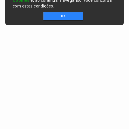
Cookies
e, ao continuar navegando, você concorda
com estas condições.
OK
Portal da transparência © Copyright. Todos os direitos reservados
Prefeitura de Curralinhos / PI
CNPJ:
01.612.579/0001-06
AV. SÃO RAIMUNDO , nº 91, CENTRO
CEP:
64453-000 - Curralinhos/PI