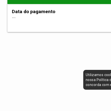
Data do pagamento
---
Utilizamos coo
nossa Política
concorda com e