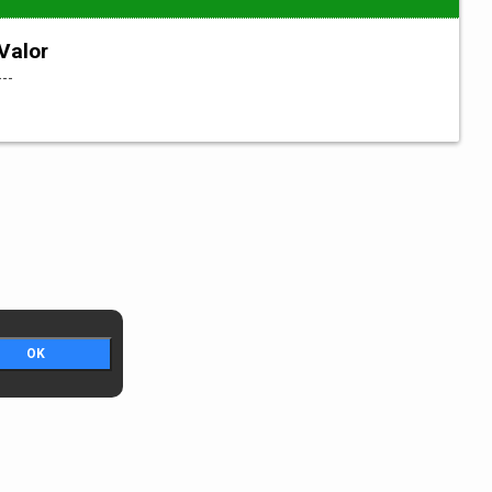
Valor
---
OK