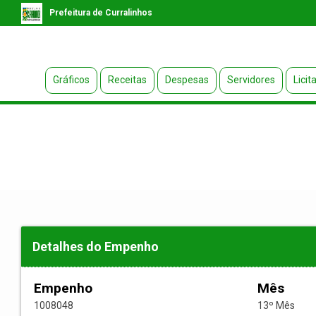
Prefeitura de Curralinhos
Gráficos
Receitas
Despesas
Servidores
Licit
Detalhes do Empenho
Empenho
Mês
1008048
13º Mês