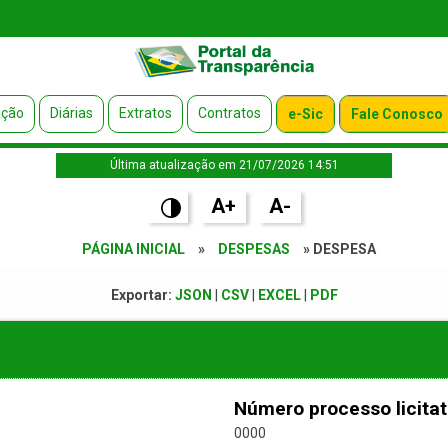
ação
Diárias
Extratos
Contratos
e-Sic
Fale Conosco
Última atualização em 21/07/2026 14:51
A+
A-
PÁGINA INICIAL
»
DESPESAS
» DESPESA
Exportar:
JSON
|
CSV
|
EXCEL
|
PDF
Número processo licitat
0000