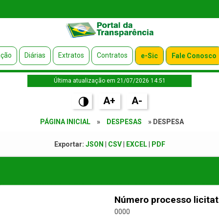
ação
Diárias
Extratos
Contratos
e-Sic
Fale Conosco
Última atualização em 21/07/2026 14:51
A+
A-
PÁGINA INICIAL
»
DESPESAS
» DESPESA
Exportar:
JSON
|
CSV
|
EXCEL
|
PDF
Número processo licitat
0000