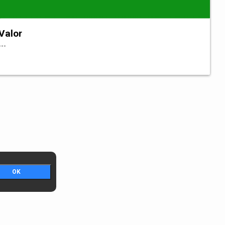
Valor
---
OK