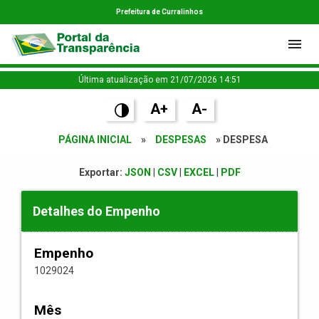
Prefeitura de Curralinhos
Última atualização em 21/07/2026 14:51
A+
A-
PÁGINA INICIAL
»
DESPESAS
» DESPESA
Exportar:
JSON
|
CSV
|
EXCEL
|
PDF
Detalhes do Empenho
Empenho
1029024
Mês