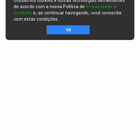
Utilizamos cookies e outras tecnologias semelhantes
de acordo com a nossa Política de
Privacidade e
Cookies
e, ao continuar navegando, você concorda
com estas condições.
OK
Portal da transparência © Copyright. Todos os direitos reservados
Prefeitura de Curralinhos / PI