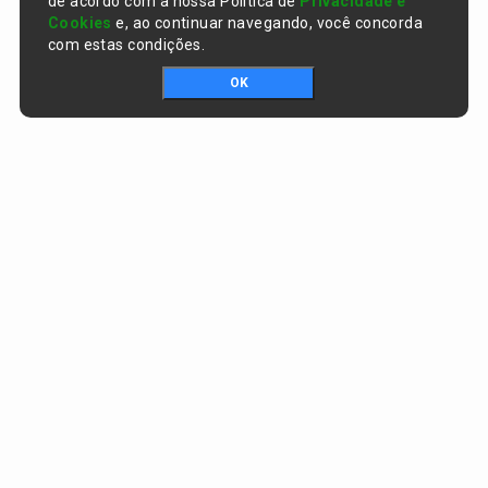
de acordo com a nossa Política de
Privacidade e
Cookies
e, ao continuar navegando, você concorda
com estas condições.
OK
Portal da transparência © Copyright. Todos os direitos reservados
Prefeitura de Curralinhos / PI
CNPJ:
01.612.579/0001-06