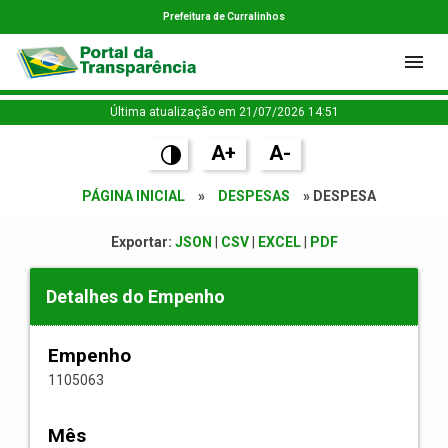
Prefeitura de Curralinhos
Última atualização em 21/07/2026 14:51
A+
A-
PÁGINA INICIAL
»
DESPESAS
» DESPESA
Exportar:
JSON
|
CSV
|
EXCEL
|
PDF
Detalhes do Empenho
Empenho
1105063
Mês