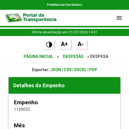
Prefeitura de Curralinhos
Última atualização em 21/07/2026 14:51
A+
A-
PÁGINA INICIAL
»
DESPESAS
» DESPESA
Exportar:
JSON
|
CSV
|
EXCEL
|
PDF
Detalhes do Empenho
Empenho
1129033
Mês