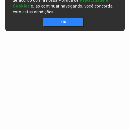
de acordo com a nossa Política de
Privacidade e
Cookies
e, ao continuar navegando, você concorda
com estas condições.
OK
Portal da transparência © Copyright. Todos os direitos reservados
Prefeitura de Curralinhos / PI
CNPJ:
01.612.579/0001-06