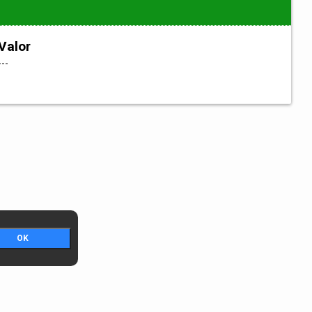
Valor
---
OK