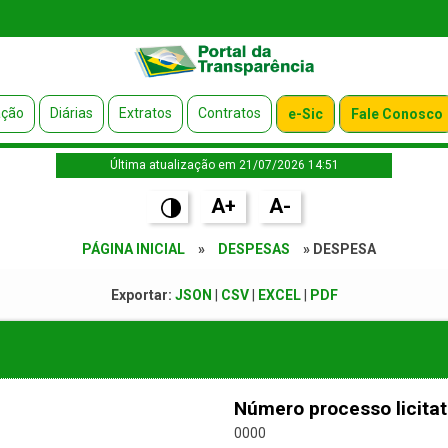
ação
Diárias
Extratos
Contratos
e-Sic
Fale Conosco
Última atualização em 21/07/2026 14:51
A+
A-
PÁGINA INICIAL
»
DESPESAS
» DESPESA
Exportar:
JSON
|
CSV
|
EXCEL
|
PDF
Número processo licitat
0000