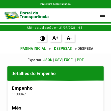
Prefeitura de Curralinhos
Última atualização em 21/07/2026 14:51
A+
A-
PÁGINA INICIAL
»
DESPESAS
» DESPESA
Exportar:
JSON
|
CSV
|
EXCEL
|
PDF
Detalhes do Empenho
Empenho
1130047
Mês