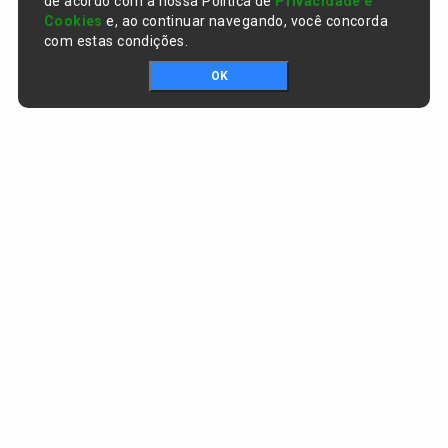
de acordo com a nossa Política de
Privacidade e
Cookies
e, ao continuar navegando, você concorda
com estas condições.
OK
Portal da transparência © Copyright. Todos os direitos reservados
Prefeitura de Curralinhos / PI
CNPJ:
01.612.579/0001-06