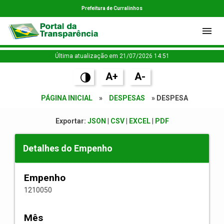
Prefeitura de Curralinhos
Última atualização em 21/07/2026 14:51
A+
A-
PÁGINA INICIAL
»
DESPESAS
» DESPESA
Exportar:
JSON
|
CSV
|
EXCEL
|
PDF
Detalhes do Empenho
Empenho
1210050
Mês