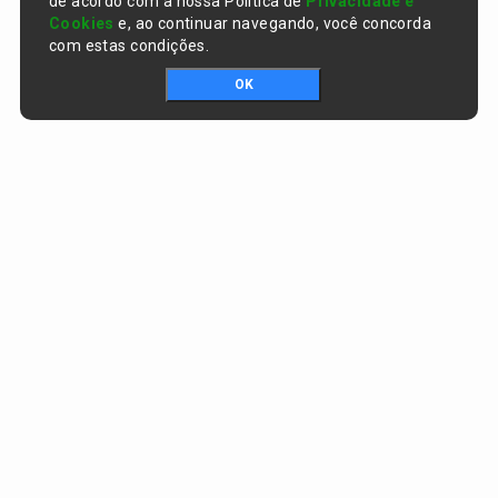
de acordo com a nossa Política de
Privacidade e
Cookies
e, ao continuar navegando, você concorda
com estas condições.
OK
Portal da transparência © Copyright. Todos os direitos reservados
Prefeitura de Curralinhos / PI
CNPJ:
01.612.579/0001-06