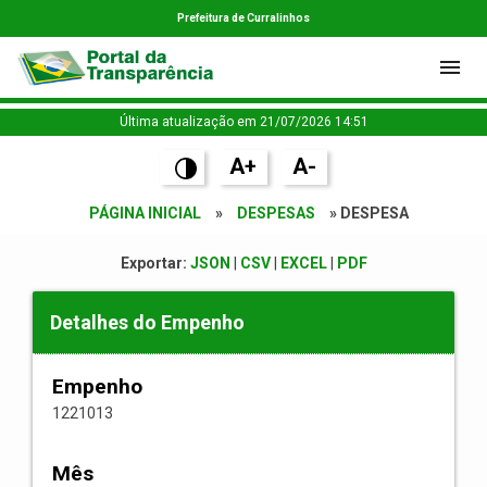
Prefeitura de Curralinhos
Última atualização em 21/07/2026 14:51
A+
A-
PÁGINA INICIAL
»
DESPESAS
» DESPESA
Exportar:
JSON
|
CSV
|
EXCEL
|
PDF
Detalhes do Empenho
Empenho
1221013
Mês