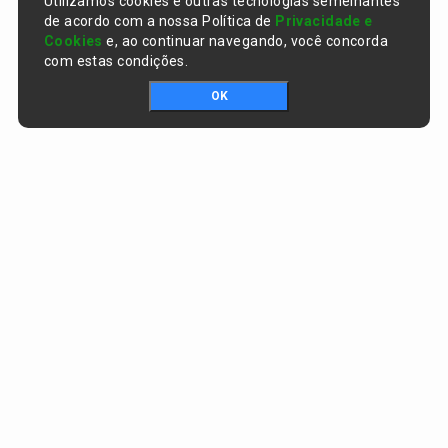
Utilizamos cookies e outras tecnologias semelhantes
de acordo com a nossa Política de
Privacidade e
Cookies
e, ao continuar navegando, você concorda
com estas condições.
OK
Portal da transparência © Copyright. Todos os direitos reservados
Prefeitura de Curralinhos / PI