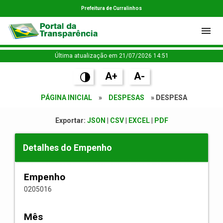
Prefeitura de Curralinhos
Última atualização em 21/07/2026 14:51
A+
A-
PÁGINA INICIAL
»
DESPESAS
» DESPESA
Exportar:
JSON
|
CSV
|
EXCEL
|
PDF
Detalhes do Empenho
Empenho
0205016
Mês