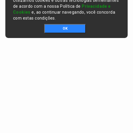
Utilizamos cookies e outras tecnologias semelhantes
de acordo com a nossa Política de
Privacidade e
Cookies
e, ao continuar navegando, você concorda
com estas condições.
OK
Portal da transparência © Copyright. Todos os direitos reservados
Prefeitura de Curralinhos / PI