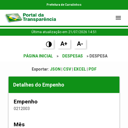
Prefeitura de Curralinhos
Última atualização em 21/07/2026 14:51
A+
A-
PÁGINA INICIAL
»
DESPESAS
» DESPESA
Exportar:
JSON
|
CSV
|
EXCEL
|
PDF
Detalhes do Empenho
Empenho
0212003
Mês