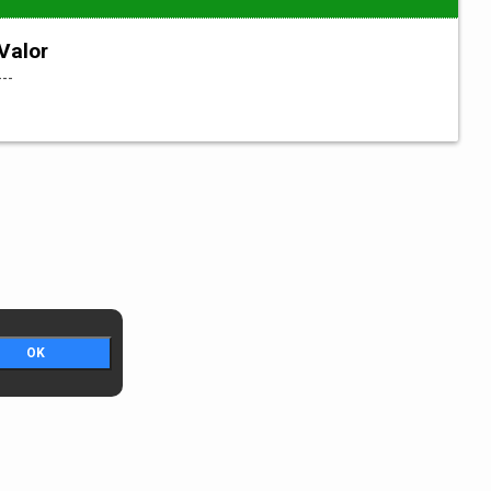
Valor
---
OK