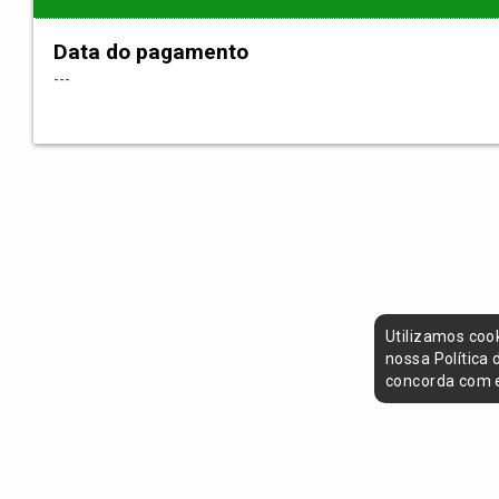
Data do pagamento
---
Utilizamos coo
nossa Política
concorda com e