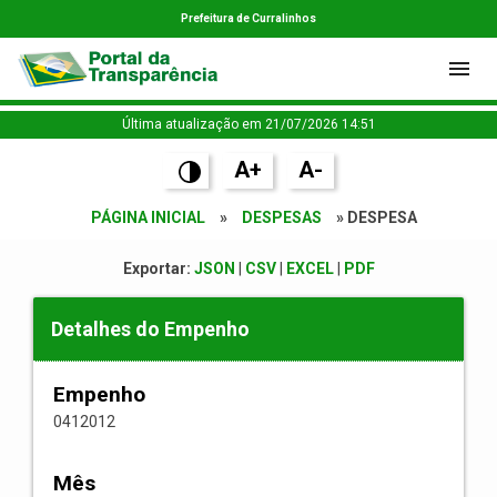
Prefeitura de Curralinhos
Última atualização em 21/07/2026 14:51
A+
A-
PÁGINA INICIAL
»
DESPESAS
» DESPESA
Exportar:
JSON
|
CSV
|
EXCEL
|
PDF
Detalhes do Empenho
Empenho
0412012
Mês