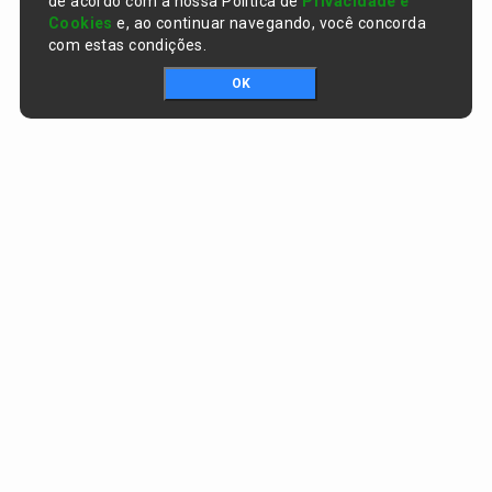
de acordo com a nossa Política de
Privacidade e
Cookies
e, ao continuar navegando, você concorda
com estas condições.
OK
Portal da transparência © Copyright. Todos os direitos reservados
Prefeitura de Curralinhos / PI
CNPJ:
01.612.579/0001-06