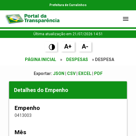
Prefeitura de Curralinhos
Última atualização em 21/07/2026 14:51
A+
A-
PÁGINA INICIAL
»
DESPESAS
» DESPESA
Exportar:
JSON
|
CSV
|
EXCEL
|
PDF
Detalhes do Empenho
Empenho
0413003
Mês