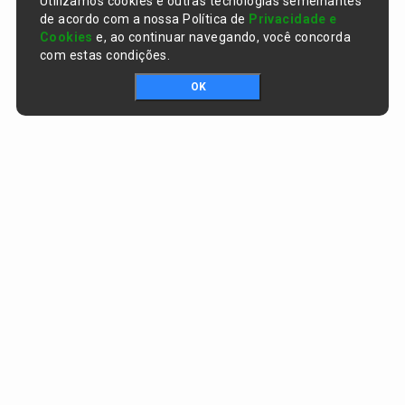
Utilizamos cookies e outras tecnologias semelhantes
de acordo com a nossa Política de
Privacidade e
Cookies
e, ao continuar navegando, você concorda
com estas condições.
OK
Portal da transparência © Copyright. Todos os direitos reservados
Prefeitura de Curralinhos / PI