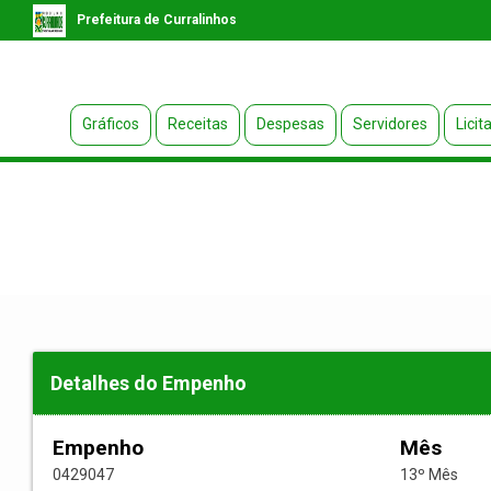
Prefeitura de Curralinhos
Gráficos
Receitas
Despesas
Servidores
Licit
Detalhes do Empenho
Empenho
Mês
0429047
13º Mês