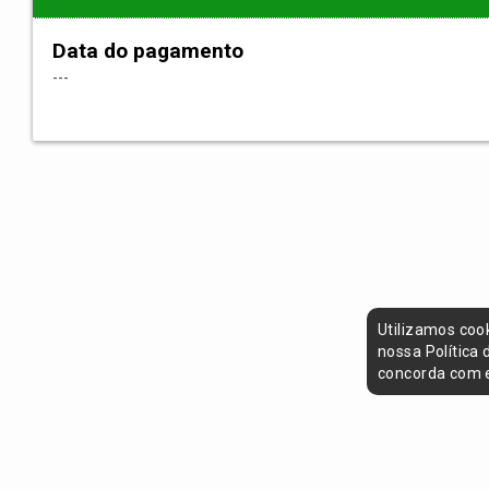
Data do pagamento
---
Utilizamos coo
nossa Política
concorda com e