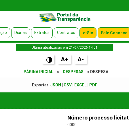
ação
Diárias
Extratos
Contratos
e-Sic
Fale Conosco
Última atualização em 21/07/2026 14:51
A+
A-
PÁGINA INICIAL
»
DESPESAS
» DESPESA
Exportar:
JSON
|
CSV
|
EXCEL
|
PDF
Número processo licitat
0000