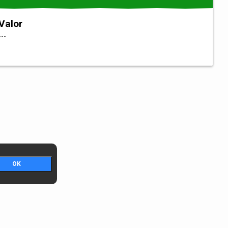
Valor
---
OK