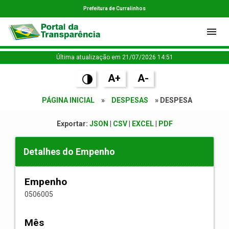
Prefeitura de Curralinhos
Última atualização em 21/07/2026 14:51
A+
A-
PÁGINA INICIAL
»
DESPESAS
» DESPESA
Exportar:
JSON
|
CSV
|
EXCEL
|
PDF
Detalhes do Empenho
Empenho
0506005
Mês