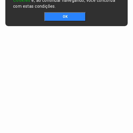
Cookies
e, ao continuar navegando, você concorda
com estas condições.
OK
Portal da transparência © Copyright. Todos os direitos reservados
Prefeitura de Curralinhos / PI
CNPJ:
01.612.579/0001-06
AV. SÃO RAIMUNDO , nº 91, CENTRO
CEP:
64453-000 - Curralinhos/PI