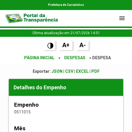
Prefeitura de Curralinhos
Última atualização em 21/07/2026 14:51
A+
A-
PÁGINA INICIAL
»
DESPESAS
» DESPESA
Exportar:
JSON
|
CSV
|
EXCEL
|
PDF
Detalhes do Empenho
Empenho
0511015
Mês