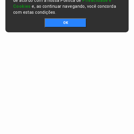
de acordo com a nossa Política de
Privacidade e
Cookies
e, ao continuar navegando, você concorda
com estas condições.
OK
Portal da transparência © Copyright. Todos os direitos reservados
Prefeitura de Curralinhos / PI
CNPJ:
01.612.579/0001-06