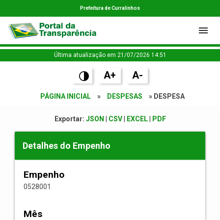
Prefeitura de Curralinhos
Última atualização em 21/07/2026 14:51
A+
A-
PÁGINA INICIAL
»
DESPESAS
» DESPESA
Exportar:
JSON
|
CSV
|
EXCEL
|
PDF
Detalhes do Empenho
Empenho
0528001
Mês