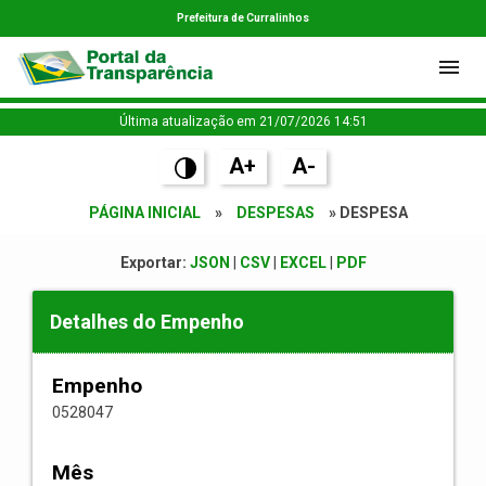
Prefeitura de Curralinhos
Última atualização em 21/07/2026 14:51
A+
A-
PÁGINA INICIAL
»
DESPESAS
» DESPESA
Exportar:
JSON
|
CSV
|
EXCEL
|
PDF
Detalhes do Empenho
Empenho
0528047
Mês