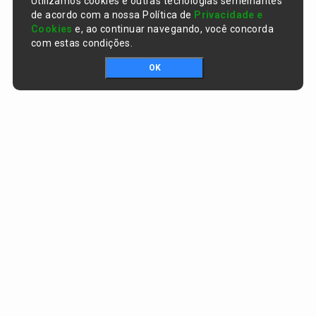
Utilizamos cookies e outras tecnologias semelhantes
de acordo com a nossa Política de
Privacidade e
Cookies
e, ao continuar navegando, você concorda
com estas condições.
OK
Portal da transparência © Copyright. Todos os direitos reservados
Prefeitura de Curralinhos / PI