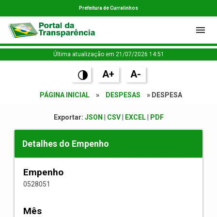
Prefeitura de Curralinhos
Última atualização em 21/07/2026 14:51
A+
A-
PÁGINA INICIAL
»
DESPESAS
» DESPESA
Exportar:
JSON
|
CSV
|
EXCEL
|
PDF
Detalhes do Empenho
Empenho
0528051
Mês