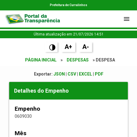
Prefeitura de Curralinhos
Última atualização em 21/07/2026 14:51
A+
A-
PÁGINA INICIAL
»
DESPESAS
» DESPESA
Exportar:
JSON
|
CSV
|
EXCEL
|
PDF
Detalhes do Empenho
Empenho
0609030
Mês