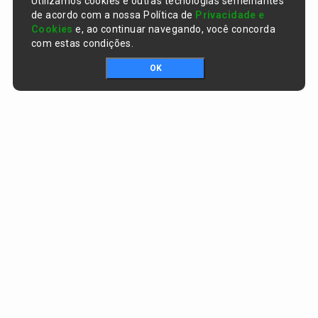
Utilizamos cookies e outras tecnologias semelhantes
de acordo com a nossa Política de
Privacidade e
Cookies
e, ao continuar navegando, você concorda
com estas condições.
OK
Portal da transparência © Copyright. Todos os direitos reservados
Prefeitura de Curralinhos / PI