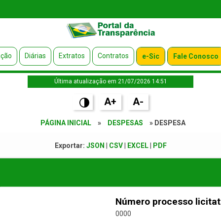
ação
Diárias
Extratos
Contratos
e-Sic
Fale Conosco
Última atualização em 21/07/2026 14:51
A+
A-
PÁGINA INICIAL
»
DESPESAS
» DESPESA
Exportar:
JSON
|
CSV
|
EXCEL
|
PDF
Número processo licitat
0000