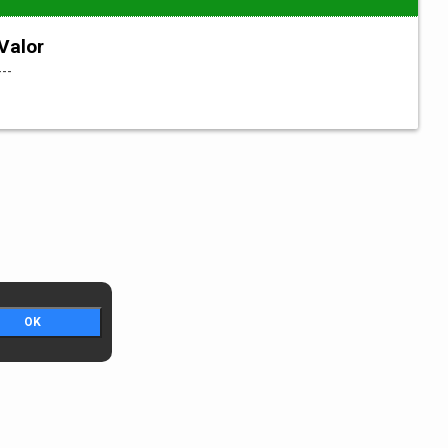
Valor
---
OK