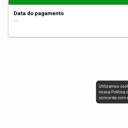
Data do pagamento
---
Utilizamos coo
nossa Política
concorda com e