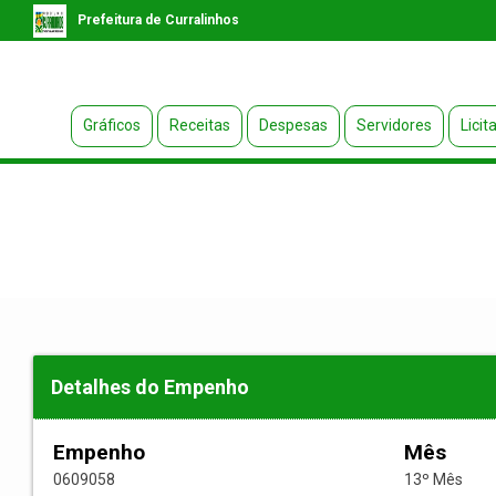
Prefeitura de Curralinhos
Gráficos
Receitas
Despesas
Servidores
Licit
Detalhes do Empenho
Empenho
Mês
0609058
13º Mês