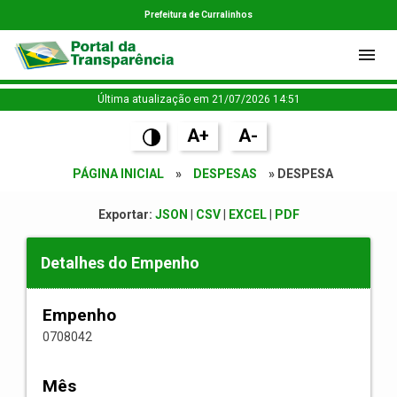
Prefeitura de Curralinhos
Última atualização em 21/07/2026 14:51
A+
A-
PÁGINA INICIAL
»
DESPESAS
» DESPESA
Exportar:
JSON
|
CSV
|
EXCEL
|
PDF
Detalhes do Empenho
Empenho
0708042
Mês