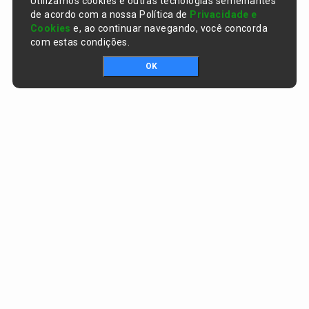
Utilizamos cookies e outras tecnologias semelhantes
de acordo com a nossa Política de
Privacidade e
Cookies
e, ao continuar navegando, você concorda
com estas condições.
OK
Portal da transparência © Copyright. Todos os direitos reservados
Prefeitura de Curralinhos / PI