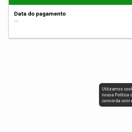
Data do pagamento
---
Utilizamos coo
nossa Política
concorda com e