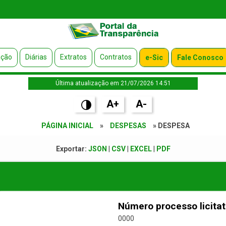
ação
Diárias
Extratos
Contratos
e-Sic
Fale Conosco
Última atualização em 21/07/2026 14:51
A+
A-
PÁGINA INICIAL
»
DESPESAS
» DESPESA
Exportar:
JSON
|
CSV
|
EXCEL
|
PDF
Número processo licitat
0000