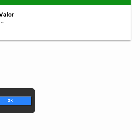
Valor
---
OK