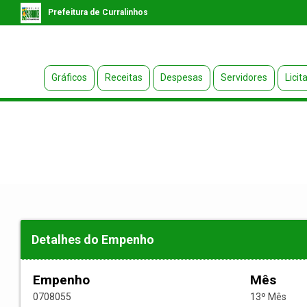
Prefeitura de Curralinhos
Gráficos
Receitas
Despesas
Servidores
Licit
Detalhes do Empenho
Empenho
Mês
0708055
13º Mês