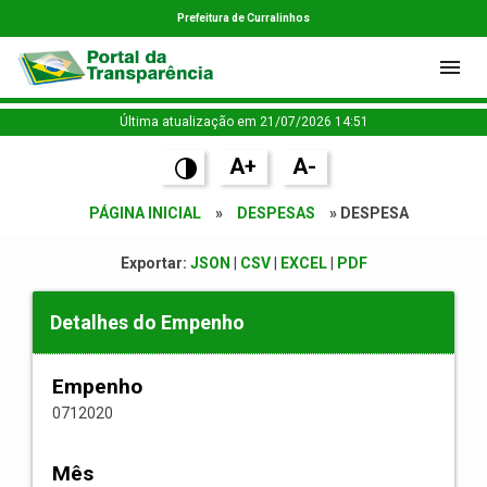
Prefeitura de Curralinhos
Última atualização em 21/07/2026 14:51
A+
A-
PÁGINA INICIAL
»
DESPESAS
» DESPESA
Exportar:
JSON
|
CSV
|
EXCEL
|
PDF
Detalhes do Empenho
Empenho
0712020
Mês