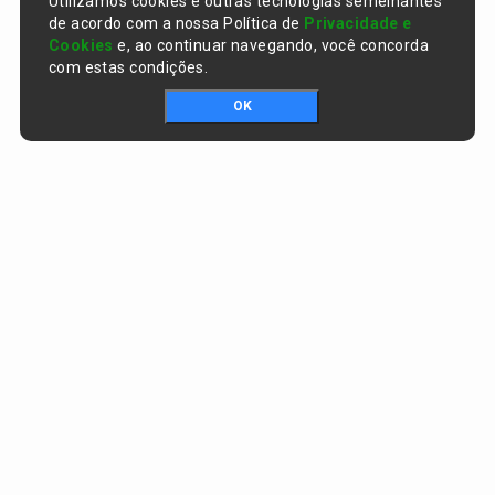
Utilizamos cookies e outras tecnologias semelhantes
de acordo com a nossa Política de
Privacidade e
Cookies
e, ao continuar navegando, você concorda
com estas condições.
OK
Portal da transparência © Copyright. Todos os direitos reservados
Prefeitura de Curralinhos / PI