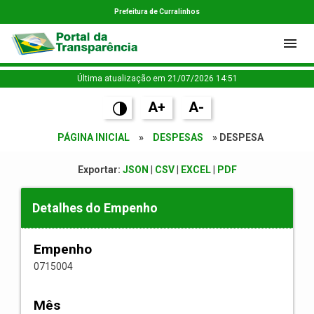
Prefeitura de Curralinhos
Última atualização em 21/07/2026 14:51
A+
A-
PÁGINA INICIAL
»
DESPESAS
» DESPESA
Exportar:
JSON
|
CSV
|
EXCEL
|
PDF
Detalhes do Empenho
Empenho
0715004
Mês