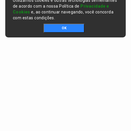
Utilizamos cookies e outras tecnologias semelhantes
de acordo com a nossa Política de
Privacidade e
Cookies
e, ao continuar navegando, você concorda
com estas condições.
OK
Portal da transparência © Copyright. Todos os direitos reservados
Prefeitura de Curralinhos / PI