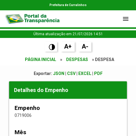
Prefeitura de Curralinhos
Última atualização em 21/07/2026 14:51
A+
A-
PÁGINA INICIAL
»
DESPESAS
» DESPESA
Exportar:
JSON
|
CSV
|
EXCEL
|
PDF
Detalhes do Empenho
Empenho
0719006
Mês