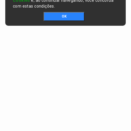
Cookies
e, ao continuar navegando, você concorda
com estas condições.
OK
Portal da transparência © Copyright. Todos os direitos reservados
Prefeitura de Curralinhos / PI
CNPJ:
01.612.579/0001-06
AV. SÃO RAIMUNDO , nº 91, CENTRO
CEP:
64453-000 - Curralinhos/PI