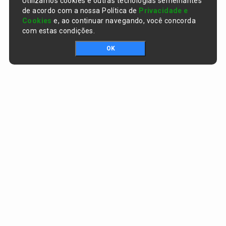
Utilizamos cookies e outras tecnologias semelhantes
de acordo com a nossa Política de
Privacidade e
Cookies
e, ao continuar navegando, você concorda
com estas condições.
OK
Portal da transparência © Copyright. Todos os direitos reservados
Prefeitura de Curralinhos / PI