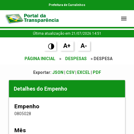
Prefeitura de Curralinhos
Última atualização em 21/07/2026 14:51
A+
A-
PÁGINA INICIAL
»
DESPESAS
» DESPESA
Exportar:
JSON
|
CSV
|
EXCEL
|
PDF
Detalhes do Empenho
Empenho
0805028
Mês