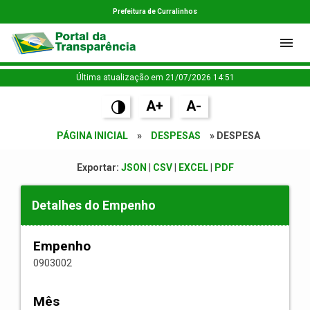
Prefeitura de Curralinhos
Última atualização em 21/07/2026 14:51
A+
A-
PÁGINA INICIAL
»
DESPESAS
» DESPESA
Exportar:
JSON
|
CSV
|
EXCEL
|
PDF
Detalhes do Empenho
Empenho
0903002
Mês