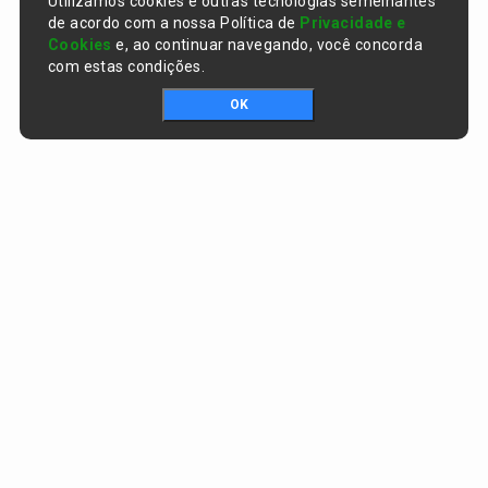
Utilizamos cookies e outras tecnologias semelhantes
de acordo com a nossa Política de
Privacidade e
Cookies
e, ao continuar navegando, você concorda
com estas condições.
OK
Portal da transparência © Copyright. Todos os direitos reservados
Prefeitura de Curralinhos / PI