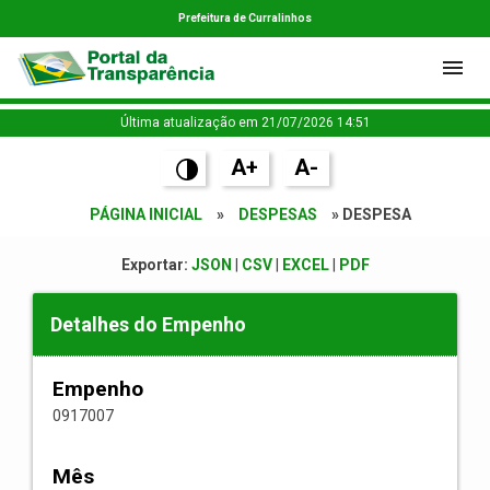
Prefeitura de Curralinhos
Última atualização em 21/07/2026 14:51
A+
A-
PÁGINA INICIAL
»
DESPESAS
» DESPESA
Exportar:
JSON
|
CSV
|
EXCEL
|
PDF
Detalhes do Empenho
Empenho
0917007
Mês