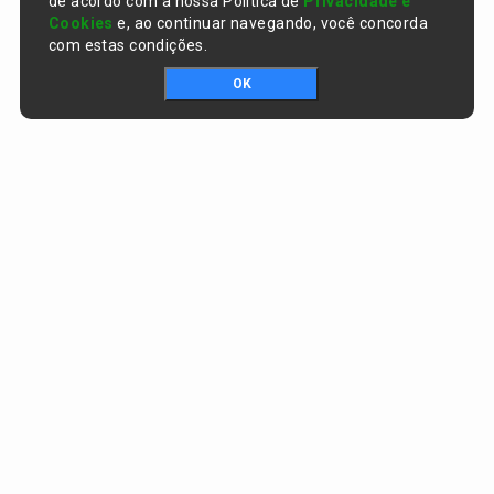
de acordo com a nossa Política de
Privacidade e
Cookies
e, ao continuar navegando, você concorda
com estas condições.
OK
Portal da transparência © Copyright. Todos os direitos reservados
Prefeitura de Curralinhos / PI
CNPJ:
01.612.579/0001-06