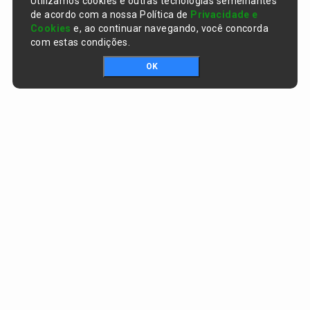
Utilizamos cookies e outras tecnologias semelhantes
de acordo com a nossa Política de
Privacidade e
Cookies
e, ao continuar navegando, você concorda
com estas condições.
OK
Portal da transparência © Copyright. Todos os direitos reservados
Prefeitura de Curralinhos / PI