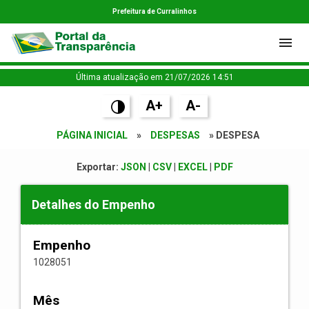
Prefeitura de Curralinhos
Última atualização em 21/07/2026 14:51
A+
A-
PÁGINA INICIAL
»
DESPESAS
» DESPESA
Exportar:
JSON
|
CSV
|
EXCEL
|
PDF
Detalhes do Empenho
Empenho
1028051
Mês