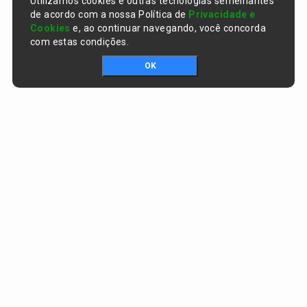
Utilizamos cookies e outras tecnologias semelhantes
de acordo com a nossa Política de
Privacidade e
Cookies
e, ao continuar navegando, você concorda
com estas condições.
OK
Portal da transparência © Copyright. Todos os direitos reservados
Prefeitura de Curralinhos / PI