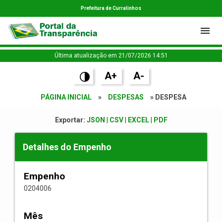
Prefeitura de Curralinhos
Última atualização em 21/07/2026 14:51
A+
A-
PÁGINA INICIAL
»
DESPESAS
» DESPESA
Exportar:
JSON
|
CSV
|
EXCEL
|
PDF
Detalhes do Empenho
Empenho
0204006
Mês