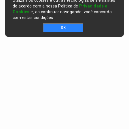
Utilizamos cookies e outras tecnologias semelhantes
de acordo com a nossa Política de
Privacidade e
Cookies
e, ao continuar navegando, você concorda
com estas condições.
OK
Portal da transparência © Copyright. Todos os direitos reservados
Prefeitura de Curralinhos / PI