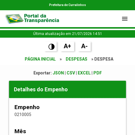
Prefeitura de Curralinhos
Última atualização em 21/07/2026 14:51
A+
A-
PÁGINA INICIAL
»
DESPESAS
» DESPESA
Exportar:
JSON
|
CSV
|
EXCEL
|
PDF
Detalhes do Empenho
Empenho
0210005
Mês