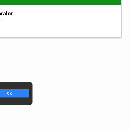
Valor
---
OK