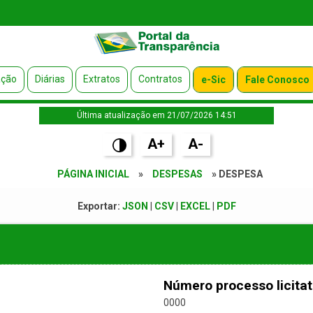
ação
Diárias
Extratos
Contratos
e-Sic
Fale Conosco
Última atualização em 21/07/2026 14:51
A+
A-
PÁGINA INICIAL
»
DESPESAS
» DESPESA
Exportar:
JSON
|
CSV
|
EXCEL
|
PDF
Número processo licitat
0000