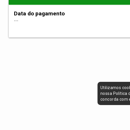
Data do pagamento
---
Utilizamos coo
nossa Política
concorda com e