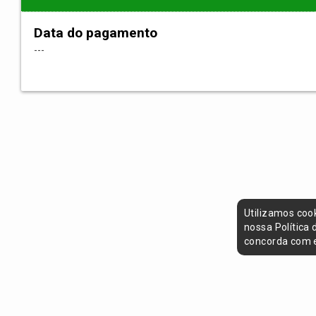
Data do pagamento
---
Utilizamos coo
nossa Política
concorda com e