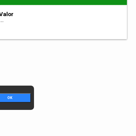
Valor
---
OK