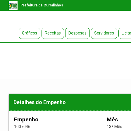
Prefeitura de Curralinhos
Gráficos
Receitas
Despesas
Servidores
Licit
Detalhes do Empenho
Empenho
Mês
1007046
13º Mês