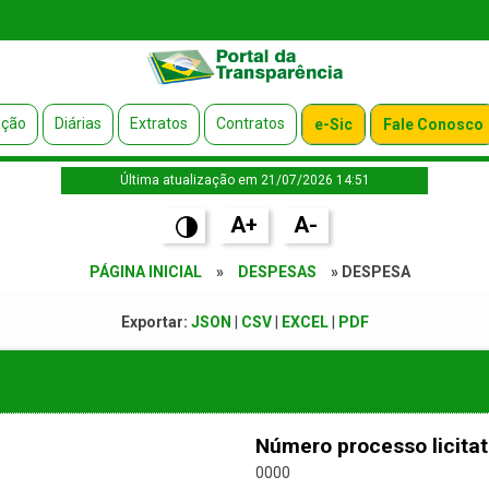
ação
Diárias
Extratos
Contratos
e-Sic
Fale Conosco
Última atualização em 21/07/2026 14:51
A+
A-
PÁGINA INICIAL
»
DESPESAS
» DESPESA
Exportar:
JSON
|
CSV
|
EXCEL
|
PDF
Número processo licitat
0000