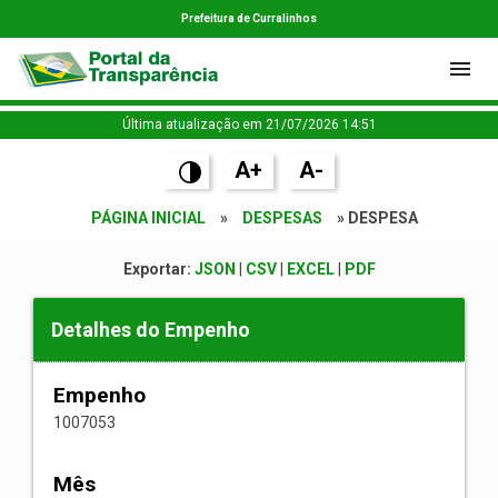
Prefeitura de Curralinhos
Última atualização em 21/07/2026 14:51
A+
A-
PÁGINA INICIAL
»
DESPESAS
» DESPESA
Exportar:
JSON
|
CSV
|
EXCEL
|
PDF
Detalhes do Empenho
Empenho
1007053
Mês