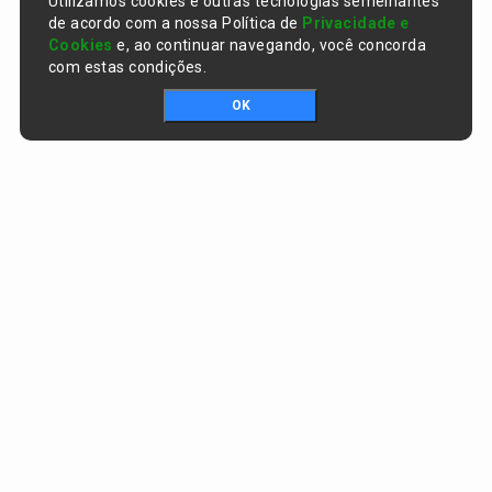
Utilizamos cookies e outras tecnologias semelhantes
de acordo com a nossa Política de
Privacidade e
Cookies
e, ao continuar navegando, você concorda
com estas condições.
OK
Portal da transparência © Copyright. Todos os direitos reservados
Prefeitura de Curralinhos / PI