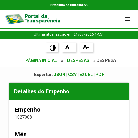
Prefeitura de Curralinhos
Última atualização em 21/07/2026 14:51
A+
A-
PÁGINA INICIAL
»
DESPESAS
» DESPESA
Exportar:
JSON
|
CSV
|
EXCEL
|
PDF
Detalhes do Empenho
Empenho
1027008
Mês